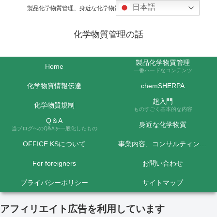
日本語
製品化学物質管理、身近な化学物質などの話題を取り上げます
化学物質管理の話
製品化学物質管理
Home
一番ハードなコンテンツ
化学物質情報伝達
chemSHERPA
超入門
化学物質規制
ものすごく基本的な内容
Q＆A
身近な化学物質
当ブログへのQ&Aを一般化したもの
OFFICE KSについて
事業内容、コンサルティング料金など
For foreigners
お問い合わせ
プライバシーポリシー
サイトマップ
アフィリエイト広告を利用しています