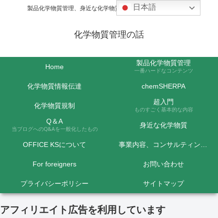
日本語
製品化学物質管理、身近な化学物質などの話題を取り上げます
化学物質管理の話
製品化学物質管理
Home
一番ハードなコンテンツ
化学物質情報伝達
chemSHERPA
超入門
化学物質規制
ものすごく基本的な内容
Q＆A
身近な化学物質
当ブログへのQ&Aを一般化したもの
OFFICE KSについて
事業内容、コンサルティング料金など
For foreigners
お問い合わせ
プライバシーポリシー
サイトマップ
アフィリエイト広告を利用しています