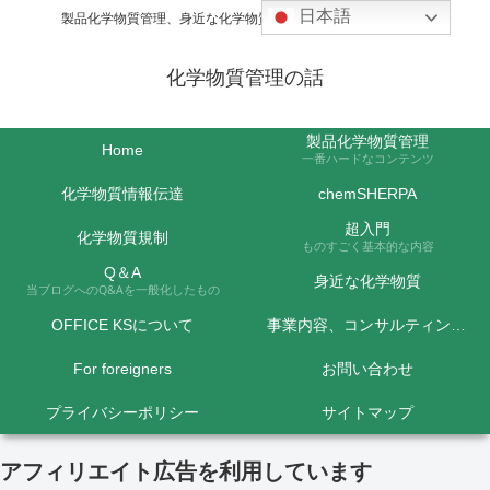
日本語
製品化学物質管理、身近な化学物質などの話題を取り上げます
化学物質管理の話
製品化学物質管理
Home
一番ハードなコンテンツ
化学物質情報伝達
chemSHERPA
超入門
化学物質規制
ものすごく基本的な内容
Q＆A
身近な化学物質
当ブログへのQ&Aを一般化したもの
OFFICE KSについて
事業内容、コンサルティング料金など
For foreigners
お問い合わせ
プライバシーポリシー
サイトマップ
アフィリエイト広告を利用しています