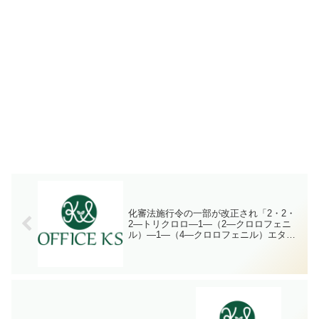
化審法施行令の一部が改正され「2・2・
2―トリクロロ―1―（2―クロロフェニ
ル）―1―（4―クロロフェニル）エタノ
ール」及び「PFOA又はその塩」が第一
種特定化学物質に指定されました