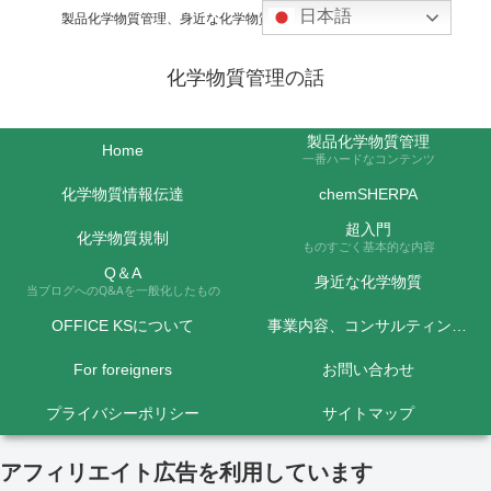
日本語
製品化学物質管理、身近な化学物質などの話題を取り上げます
化学物質管理の話
製品化学物質管理
Home
一番ハードなコンテンツ
化学物質情報伝達
chemSHERPA
超入門
化学物質規制
ものすごく基本的な内容
Q＆A
身近な化学物質
当ブログへのQ&Aを一般化したもの
OFFICE KSについて
事業内容、コンサルティング料金など
For foreigners
お問い合わせ
プライバシーポリシー
サイトマップ
アフィリエイト広告を利用しています