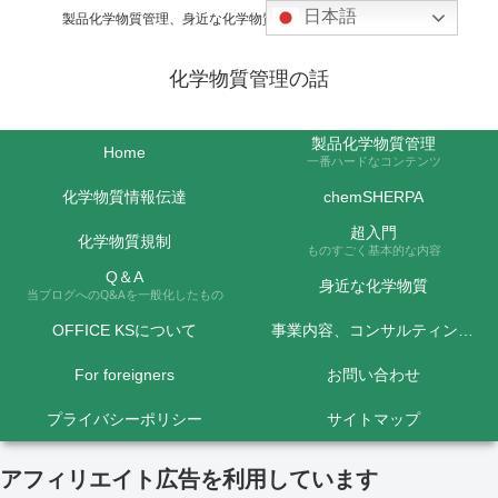
日本語
製品化学物質管理、身近な化学物質などの話題を取り上げます
化学物質管理の話
製品化学物質管理
Home
一番ハードなコンテンツ
化学物質情報伝達
chemSHERPA
超入門
化学物質規制
ものすごく基本的な内容
Q＆A
身近な化学物質
当ブログへのQ&Aを一般化したもの
OFFICE KSについて
事業内容、コンサルティング料金など
For foreigners
お問い合わせ
プライバシーポリシー
サイトマップ
アフィリエイト広告を利用しています