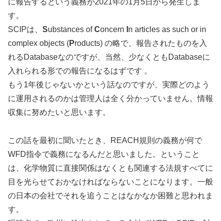
に報告するという義務が2021年の1月5日から発生しま
す。
SCIPは、
S
ubstances of
C
oncern
I
n articles as such or in
complex objects (
P
roducts) の略で、報告されたものを入
れるDatabaseなのですが、当然、少なくともDatabaseに
入れられる形での報告になるはずです 。
もう1年後じゃないかという話なのですが、実際どのよう
に運用されるのかは管理人は全く分かっていません。情報
収集に努めたいと思います。
この話を最初に聞いたとき、REACH規則の義務が何で
WFD指令で義務になるんだと思いました。ということ
は、化学物質に直接関係はなくとも関連する法規すべてに
目を光らせておかなければならないことになります。一般
の日本の会社でそれを追うことはなかなか困難と思われま
す。