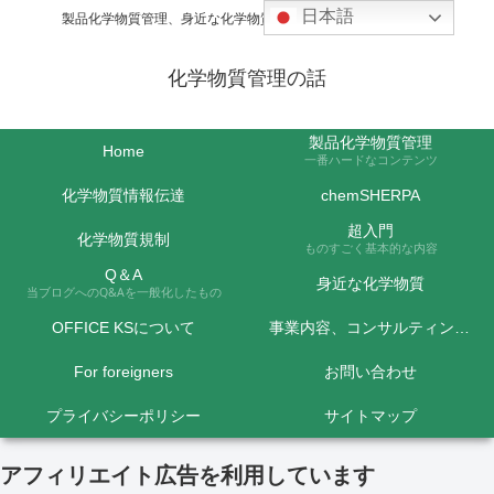
日本語
製品化学物質管理、身近な化学物質などの話題を取り上げます
化学物質管理の話
製品化学物質管理
Home
一番ハードなコンテンツ
化学物質情報伝達
chemSHERPA
超入門
化学物質規制
ものすごく基本的な内容
Q＆A
身近な化学物質
当ブログへのQ&Aを一般化したもの
OFFICE KSについて
事業内容、コンサルティング料金など
For foreigners
お問い合わせ
プライバシーポリシー
サイトマップ
アフィリエイト広告を利用しています