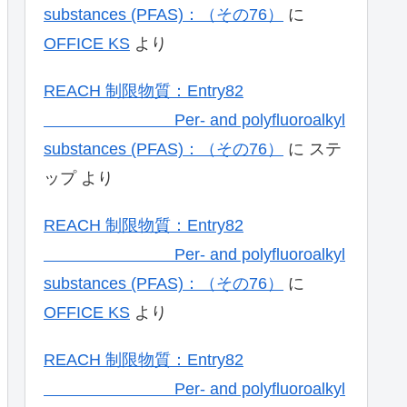
substances (PFAS)：（その76）
に
OFFICE KS
より
REACH 制限物質：Entry82
Per- and polyfluoroalkyl
substances (PFAS)：（その76）
に
ステ
ップ
より
REACH 制限物質：Entry82
Per- and polyfluoroalkyl
substances (PFAS)：（その76）
に
OFFICE KS
より
REACH 制限物質：Entry82
Per- and polyfluoroalkyl