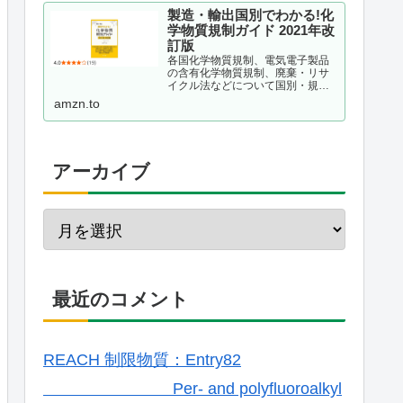
製造・輸出国別でわかる!化
学物質規制ガイド 2021年改
訂版
各国化学物質規制、電気電子製品
の含有化学物質規制、廃棄・リサ
イクル法などについて国別・規制
種別に整理し、理解しておくべき
amzn.to
ポイントを解説する。現場が抱え
ている疑問をQ&A形式で事例掲載
するほか、化学物質管理の仕組み
作りのポイントも解説。韓国版...
アーカイブ
最近のコメント
REACH 制限物質：Entry82
Per- and polyfluoroalkyl