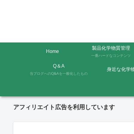
製品化学物質管理
Home
一番ハードなコンテンツ
Q＆A
身近な化学
当ブログへのQ&Aを一般化したもの
アフィリエイト広告を利用しています