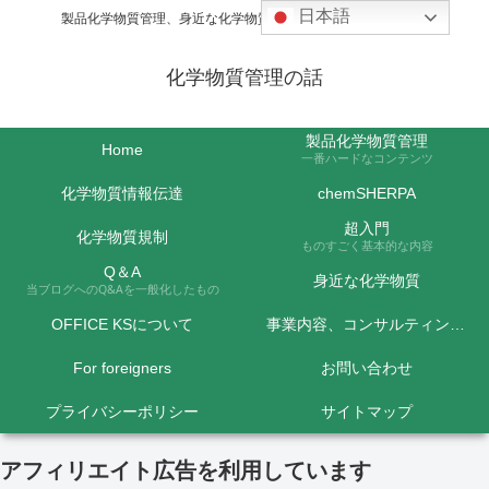
日本語
製品化学物質管理、身近な化学物質などの話題を取り上げます
化学物質管理の話
製品化学物質管理
Home
一番ハードなコンテンツ
化学物質情報伝達
chemSHERPA
超入門
化学物質規制
ものすごく基本的な内容
Q＆A
身近な化学物質
当ブログへのQ&Aを一般化したもの
OFFICE KSについて
事業内容、コンサルティング料金など
For foreigners
お問い合わせ
プライバシーポリシー
サイトマップ
アフィリエイト広告を利用しています