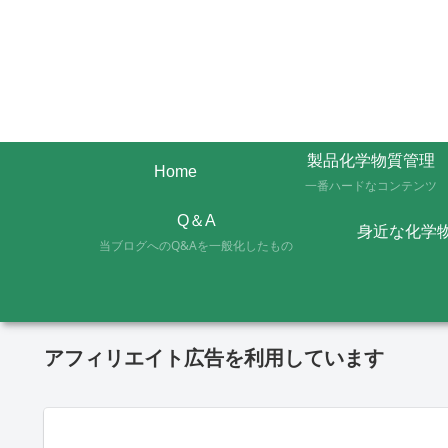
製品化学物質管理
Home
一番ハードなコンテンツ
Q＆A
身近な化学
当ブログへのQ&Aを一般化したもの
アフィリエイト広告を利用しています