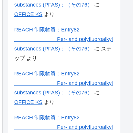
substances (PFAS)：（その76）
に
OFFICE KS
より
REACH 制限物質：Entry82
Per- and polyfluoroalkyl
substances (PFAS)：（その76）
に
ステ
ップ
より
REACH 制限物質：Entry82
Per- and polyfluoroalkyl
substances (PFAS)：（その76）
に
OFFICE KS
より
REACH 制限物質：Entry82
Per- and polyfluoroalkyl