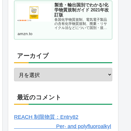
製造・輸出国別でわかる!化
学物質規制ガイド 2021年改
訂版
各国化学物質規制、電気電子製品
の含有化学物質規制、廃棄・リサ
イクル法などについて国別・規制
種別に整理し、理解しておくべき
amzn.to
ポイントを解説する。現場が抱え
ている疑問をQ&A形式で事例掲載
するほか、化学物質管理の仕組み
作りのポイントも解説。韓国版...
アーカイブ
最近のコメント
REACH 制限物質：Entry82
Per- and polyfluoroalkyl