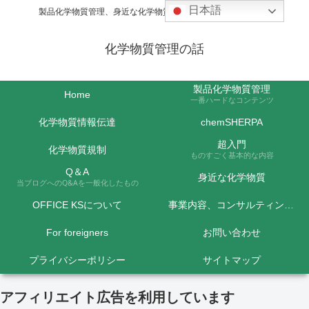
日本語
製品化学物質管理、身近な化学物質などの話題を取り上げます
化学物質管理の話
製品化学物質管理
Home
一番ハードなコンテンツ
化学物質情報伝達
chemSHERPA
超入門
化学物質規制
ものすごく基本的な内容
Q＆A
身近な化学物質
当ブログへのQ&Aを一般化したもの
OFFICE KSについて
事業内容、コンサルティング料金など
For foreigners
お問い合わせ
プライバシーポリシー
サイトマップ
アフィリエイト広告を利用しています