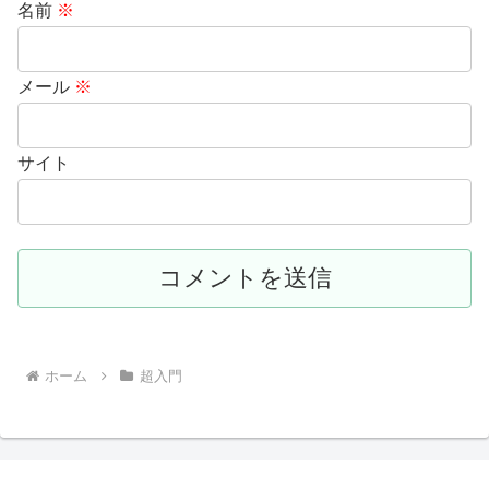
名前
※
メール
※
サイト
ホーム
超入門