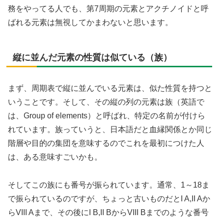
務をやってる人でも、第7周期の元素とアクチノイドと呼
ばれる元素は無視してかまわないと思います。
縦に並んだ元素の性質は似ている（族）
まず、周期表で縦に並んでいる元素は、似た性質を持つと
いうことです。そして、その縦の列の元素は族（英語で
は、Group of elements）と呼ばれ、特定の名前が付けら
れています。族っていうと、日本語だと血縁関係とか同じ
階層や目的の集団を意味するのでこれを最初につけた人
は、ある意味すごいかも。
そしてこの族にも番号が振られています。通常、1～18ま
で振られているのですが、ちょっと古いものだとI A,II Aか
らVIII Aまで、その後にI B,II BからVIII Bまでのような番号