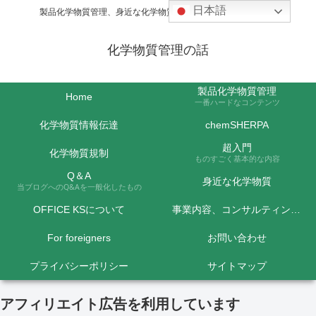
日本語
製品化学物質管理、身近な化学物質などの話題を取り上げます
化学物質管理の話
製品化学物質管理
Home
一番ハードなコンテンツ
化学物質情報伝達
chemSHERPA
超入門
化学物質規制
ものすごく基本的な内容
Q＆A
身近な化学物質
当ブログへのQ&Aを一般化したもの
OFFICE KSについて
事業内容、コンサルティング料金など
For foreigners
お問い合わせ
プライバシーポリシー
サイトマップ
アフィリエイト広告を利用しています