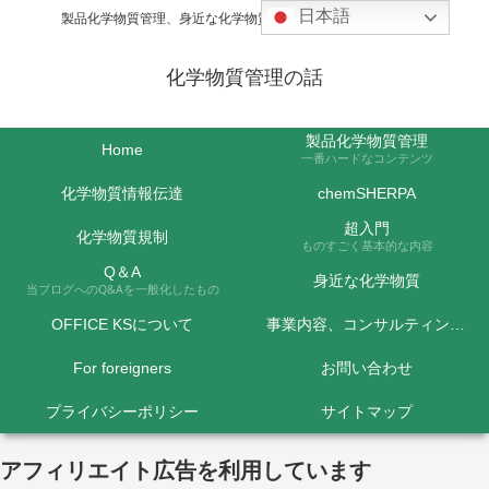
日本語
製品化学物質管理、身近な化学物質などの話題を取り上げます
化学物質管理の話
製品化学物質管理
Home
一番ハードなコンテンツ
化学物質情報伝達
chemSHERPA
超入門
化学物質規制
ものすごく基本的な内容
Q＆A
身近な化学物質
当ブログへのQ&Aを一般化したもの
OFFICE KSについて
事業内容、コンサルティング料金など
For foreigners
お問い合わせ
プライバシーポリシー
サイトマップ
アフィリエイト広告を利用しています