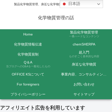
日本語
製品化学物質管理、身近な化学物質などの話題を取り上げます
化学物質管理の話
製品化学物質管理
Home
一番ハードなコンテンツ
化学物質情報伝達
chemSHERPA
超入門
化学物質規制
ものすごく基本的な内容
Q＆A
身近な化学物質
当ブログへのQ&Aを一般化したもの
OFFICE KSについて
事業内容、コンサルティング料金など
For foreigners
お問い合わせ
プライバシーポリシー
サイトマップ
アフィリエイト広告を利用しています