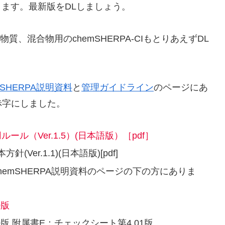
ります。最新版をDLしましょう。
物質、混合物用のchemSHERPA-CIもとりあえずDL
mSHERPA説明資料
と
管理ガイドライン
のページにあ
赤字にしました。
ール（Ver.1.5）(日本語版）［pdf］
er.1.1)(日本語版)[pdf]
chemSHERPA説明資料のページの下の方にありま
0版
版 附属書E：チェックシート第4.01版