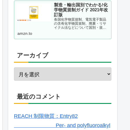
製造・輸出国別でわかる!化
学物質規制ガイド 2021年改
訂版
各国化学物質規制、電気電子製品
の含有化学物質規制、廃棄・リサ
イクル法などについて国別・規制
種別に整理し、理解しておくべき
amzn.to
ポイントを解説する。現場が抱え
ている疑問をQ&A形式で事例掲載
するほか、化学物質管理の仕組み
作りのポイントも解説。韓国版...
アーカイブ
最近のコメント
REACH 制限物質：Entry82
Per- and polyfluoroalkyl