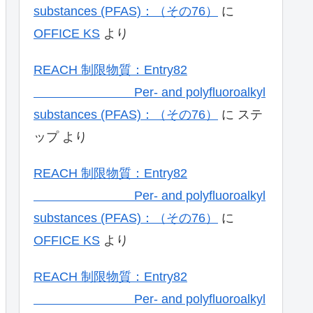
substances (PFAS)：（その76）
に
OFFICE KS
より
REACH 制限物質：Entry82
Per- and polyfluoroalkyl
substances (PFAS)：（その76）
に
ステ
ップ
より
REACH 制限物質：Entry82
Per- and polyfluoroalkyl
substances (PFAS)：（その76）
に
OFFICE KS
より
REACH 制限物質：Entry82
Per- and polyfluoroalkyl