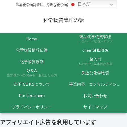
日本語
製品化学物質管理、身近な化学物質などの話題を取り上げます
化学物質管理の話
製品化学物質管理
Home
一番ハードなコンテンツ
化学物質情報伝達
chemSHERPA
超入門
化学物質規制
ものすごく基本的な内容
Q＆A
身近な化学物質
当ブログへのQ&Aを一般化したもの
OFFICE KSについて
事業内容、コンサルティング料金など
For foreigners
お問い合わせ
プライバシーポリシー
サイトマップ
アフィリエイト広告を利用しています