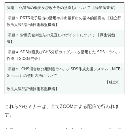
演題１ 化管法の概要及び政令等の見直しについて 【経済産業省】
演題２ PRTR電子届出の活用や排出量算出の基本的留意点 【独立行
政法人製品評価技術基盤機構】
演題３ 労働安全衛生法の見直しのポイントについて 【厚生労働
省】
演題４ SDS制度及びGHS分類ガイダンスを活用した SDS・ラベル
作成 【SDS研究会】
演題５ GHS混合物分類判定ラベル／SDS作成支援システム（NITE-
Gmiccs）の使用方法について
【独立行
政法人製品評価技術基盤機構】
これらのセミナーは、全てZOOMによる配信で行われま
す。