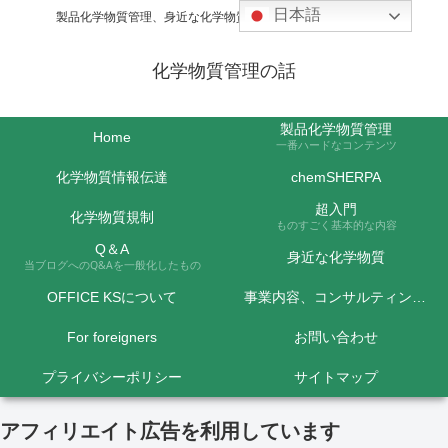
日本語
製品化学物質管理、身近な化学物質などの話題を取り上げます
化学物質管理の話
製品化学物質管理
Home
一番ハードなコンテンツ
化学物質情報伝達
chemSHERPA
超入門
化学物質規制
ものすごく基本的な内容
Q＆A
身近な化学物質
当ブログへのQ&Aを一般化したもの
OFFICE KSについて
事業内容、コンサルティング料金など
For foreigners
お問い合わせ
プライバシーポリシー
サイトマップ
アフィリエイト広告を利用しています