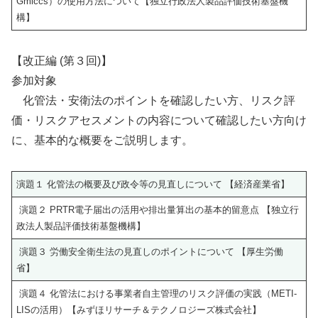
Gmiccs）の使用方法について【独立行政法人製品評価技術基盤機
構】
【改正編 (第３回)】
参加対象
化管法・安衛法のポイントを確認したい方、リスク評
価・リスクアセスメントの内容について確認したい方向け
に、基本的な概要をご説明します。
演題１ 化管法の概要及び政令等の見直しについて 【経済産業省】
演題２ PRTR電子届出の活用や排出量算出の基本的留意点 【独立行
政法人製品評価技術基盤機構】
演題３ 労働安全衛生法の見直しのポイントについて 【厚生労働
省】
演題４ 化管法における事業者自主管理のリスク評価の実践（METI-
LISの活用）【みずほリサーチ＆テクノロジーズ株式会社】