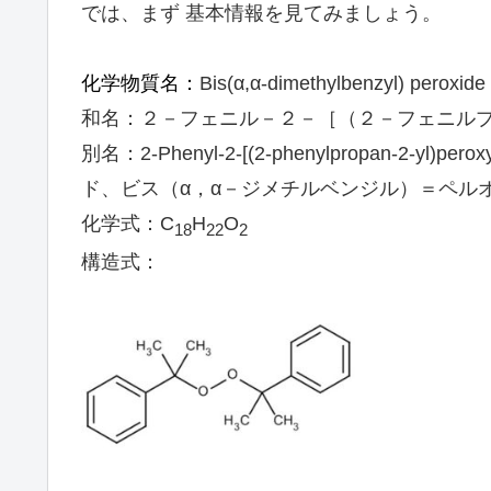
では、まず 基本情報を見てみましょう。
化学物質名：
Bis(α,α-dimethylbenzyl) peroxide
和名：２－フェニル－２－［（２－フェニル
別名：2-Phenyl-2-[(2-phenylpropan-2-yl)
ド、ビス（α，α－ジメチルベンジル）＝ペル
化学式：C
H
O
18
22
2
構造式：