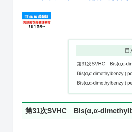
目
第31次SVHC Bis(α,α-dim
Bis(α,α-dimethylbenzy
Bis(α,α-dimethylbenz
第31次SVHC Bis(α,α-dimethyl