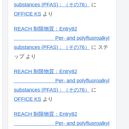
substances (PFAS)：（その76）
に
OFFICE KS
より
REACH 制限物質：Entry82
Per- and polyfluoroalkyl
substances (PFAS)：（その76）
に
ステ
ップ
より
REACH 制限物質：Entry82
Per- and polyfluoroalkyl
substances (PFAS)：（その76）
に
OFFICE KS
より
REACH 制限物質：Entry82
Per- and polyfluoroalkyl