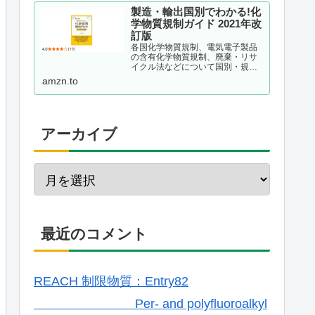
製造・輸出国別でわかる!化
学物質規制ガイド 2021年改
訂版
各国化学物質規制、電気電子製品
の含有化学物質規制、廃棄・リサ
イクル法などについて国別・規制
種別に整理し、理解しておくべき
amzn.to
ポイントを解説する。現場が抱え
ている疑問をQ&A形式で事例掲載
するほか、化学物質管理の仕組み
作りのポイントも解説。韓国版...
アーカイブ
最近のコメント
REACH 制限物質：Entry82
Per- and polyfluoroalkyl