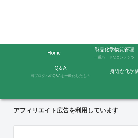
製品化学物質管理
Home
一番ハードなコンテンツ
Q＆A
身近な化学
当ブログへのQ&Aを一般化したもの
アフィリエイト広告を利用しています