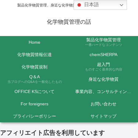
日本語
製品化学物質管理、身近な化学物質などの話題を取り上げます
化学物質管理の話
製品化学物質管理
Home
一番ハードなコンテンツ
化学物質情報伝達
chemSHERPA
超入門
化学物質規制
ものすごく基本的な内容
Q＆A
身近な化学物質
当ブログへのQ&Aを一般化したもの
OFFICE KSについて
事業内容、コンサルティング料金など
For foreigners
お問い合わせ
プライバシーポリシー
サイトマップ
アフィリエイト広告を利用しています