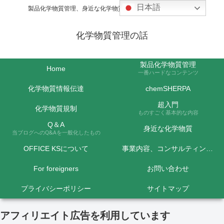
日本語
製品化学物質管理、身近な化学物質などの話題を取り上げます
化学物質管理の話
製品化学物質管理
Home
一番ハードなコンテンツ
化学物質情報伝達
chemSHERPA
超入門
化学物質規制
ものすごく基本的な内容
Q＆A
身近な化学物質
当ブログへのQ&Aを一般化したもの
OFFICE KSについて
事業内容、コンサルティング料金など
For foreigners
お問い合わせ
プライバシーポリシー
サイトマップ
アフィリエイト広告を利用しています