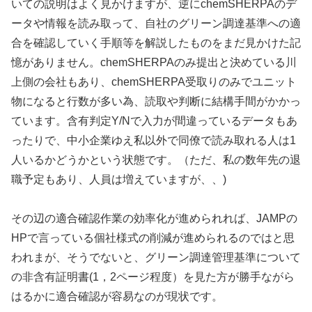
いての説明はよく見かけますが、逆にchemSHERPAのデ
ータや情報を読み取って、自社のグリーン調達基準への適
合を確認していく手順等を解説したものをまだ見かけた記
憶がありません。chemSHERPAのみ提出と決めている川
上側の会社もあり、chemSHERPA受取りのみでユニット
物になると行数が多い為、読取や判断に結構手間がかかっ
ています。含有判定Y/Nで入力が間違っているデータもあ
ったりで、中小企業ゆえ私以外で同僚で読み取れる人は1
人いるかどうかという状態です。（ただ、私の数年先の退
職予定もあり、人員は増えていますが、、)
その辺の適合確認作業の効率化が進められれば、JAMPの
HPで言っている個社様式の削減が進められるのではと思
われまが、そうでないと、グリーン調達管理基準について
の非含有証明書(1，2ページ程度）を見た方が勝手ながら
はるかに適合確認が容易なのが現状です。