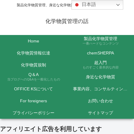
日本語
製品化学物質管理、身近な化学物質などの話題を取り上げます
化学物質管理の話
製品化学物質管理
Home
一番ハードなコンテンツ
化学物質情報伝達
chemSHERPA
超入門
化学物質規制
ものすごく基本的な内容
Q＆A
身近な化学物質
当ブログへのQ&Aを一般化したもの
OFFICE KSについて
事業内容、コンサルティング料金など
For foreigners
お問い合わせ
プライバシーポリシー
サイトマップ
アフィリエイト広告を利用しています