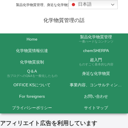
日本語
製品化学物質管理、身近な化学物質などの話題を取り上げます
化学物質管理の話
製品化学物質管理
Home
一番ハードなコンテンツ
化学物質情報伝達
chemSHERPA
超入門
化学物質規制
ものすごく基本的な内容
Q＆A
身近な化学物質
当ブログへのQ&Aを一般化したもの
OFFICE KSについて
事業内容、コンサルティング料金など
For foreigners
お問い合わせ
プライバシーポリシー
サイトマップ
アフィリエイト広告を利用しています