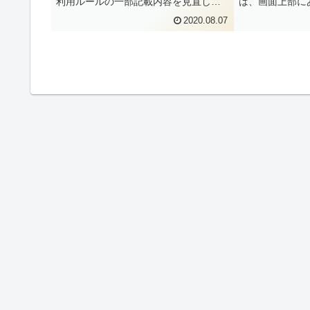
利用ルールの一部記載内容を見直しま
は、画面上部に
した。(Ver.1.4)」が掲載されました。該
コマンドの説明
2020.08.07
当ページに飛ぶと、「Ver.1.3につい
した。しかし、
て、原部品、材質の用語定義を追加
2019年9月18日
し、本...
に...