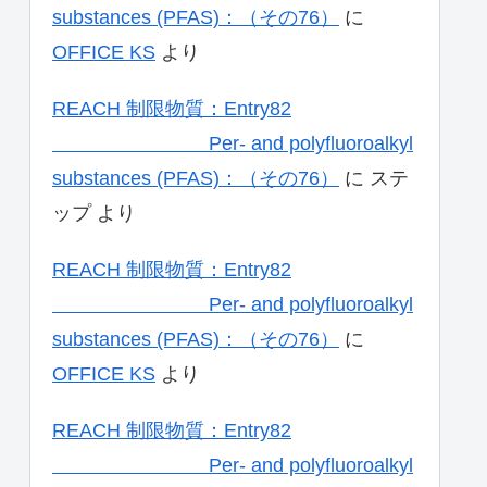
substances (PFAS)：（その76）
に
OFFICE KS
より
REACH 制限物質：Entry82
Per- and polyfluoroalkyl
substances (PFAS)：（その76）
に
ステ
ップ
より
REACH 制限物質：Entry82
Per- and polyfluoroalkyl
substances (PFAS)：（その76）
に
OFFICE KS
より
REACH 制限物質：Entry82
Per- and polyfluoroalkyl