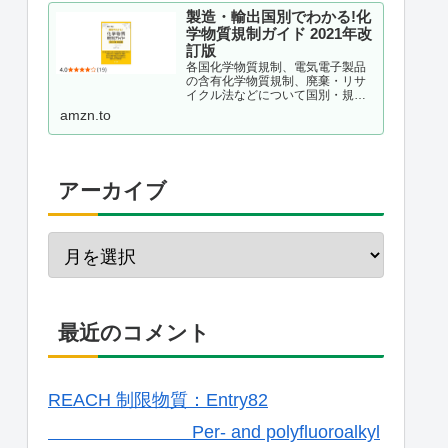
製造・輸出国別でわかる!化
学物質規制ガイド 2021年改
訂版
各国化学物質規制、電気電子製品
の含有化学物質規制、廃棄・リサ
イクル法などについて国別・規制
種別に整理し、理解しておくべき
amzn.to
ポイントを解説する。現場が抱え
ている疑問をQ&A形式で事例掲載
するほか、化学物質管理の仕組み
作りのポイントも解説。韓国版...
アーカイブ
最近のコメント
REACH 制限物質：Entry82
Per- and polyfluoroalkyl