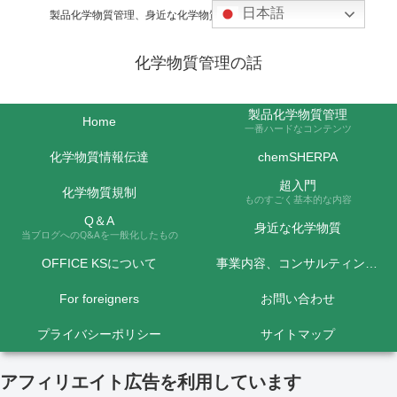
日本語
製品化学物質管理、身近な化学物質などの話題を取り上げます
化学物質管理の話
製品化学物質管理
Home
一番ハードなコンテンツ
化学物質情報伝達
chemSHERPA
超入門
化学物質規制
ものすごく基本的な内容
Q＆A
身近な化学物質
当ブログへのQ&Aを一般化したもの
OFFICE KSについて
事業内容、コンサルティング料金など
For foreigners
お問い合わせ
プライバシーポリシー
サイトマップ
アフィリエイト広告を利用しています