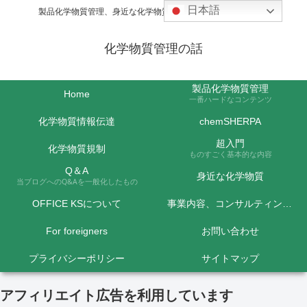
日本語
製品化学物質管理、身近な化学物質などの話題を取り上げます
化学物質管理の話
製品化学物質管理
Home
一番ハードなコンテンツ
化学物質情報伝達
chemSHERPA
超入門
化学物質規制
ものすごく基本的な内容
Q＆A
身近な化学物質
当ブログへのQ&Aを一般化したもの
OFFICE KSについて
事業内容、コンサルティング料金など
For foreigners
お問い合わせ
プライバシーポリシー
サイトマップ
アフィリエイト広告を利用しています