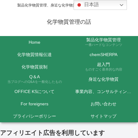
日本語
製品化学物質管理、身近な化学物質などの話題を取り上げます
化学物質管理の話
製品化学物質管理
Home
一番ハードなコンテンツ
化学物質情報伝達
chemSHERPA
超入門
化学物質規制
ものすごく基本的な内容
Q＆A
身近な化学物質
当ブログへのQ&Aを一般化したもの
OFFICE KSについて
事業内容、コンサルティング料金など
For foreigners
お問い合わせ
プライバシーポリシー
サイトマップ
アフィリエイト広告を利用しています