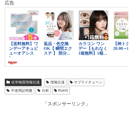
広告
化学物質情報伝達
情報伝達
サプライチェーン
不使用証明書
分析
RoHS
「スポンサーリンク」