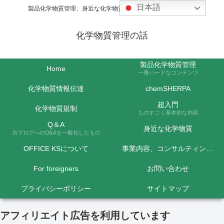
日本語
製品化学物質管理、身近な化学物質などの話題を取り上げます
化学物質管理の話
製品化学物質管理
Home
一番ハードなコンテンツ
化学物質情報伝達
chemSHERPA
超入門
化学物質規制
ものすごく基本的な内容
Q＆A
身近な化学物質
当ブログへのQ&Aを一般化したもの
OFFICE KSについて
事業内容、コンサルティング料金など
For foreigners
お問い合わせ
プライバシーポリシー
サイトマップ
アフィリエイト広告を利用しています