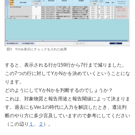
図3 Yのみ表示にチェックを入れた結果
すると、表示される行が159行から7行まで減りました。
この7つの行に対してYかNかを決めていくということにな
ります。
どのようにしてYかNかを判断するのでしょうか？
これは、対象物質と報告用途と報告閾値によって決まりま
す。過去にもVer.1の時代に入力を解説したとき、遵法判
断のやり方に多少言及していますので参考にしてください
（この辺り
１
、
２
）。