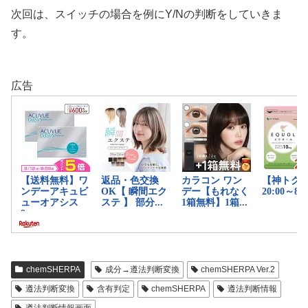
次回は、スイッチの場合を例にY/Nの判断をしていきま
す。
広告
chemSHERPA
成分→遵法判断変換
chemSHERPA Ver.2
遵法判断変換
含有判定
chemSHERPA
遵法判断情報
遵法判断情報画面