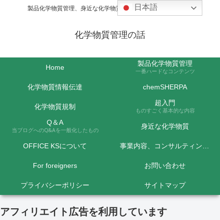
日本語
製品化学物質管理、身近な化学物質などの話題を取り上げます
化学物質管理の話
製品化学物質管理
Home
一番ハードなコンテンツ
化学物質情報伝達
chemSHERPA
超入門
化学物質規制
ものすごく基本的な内容
Q＆A
身近な化学物質
当ブログへのQ&Aを一般化したもの
OFFICE KSについて
事業内容、コンサルティング料金など
For foreigners
お問い合わせ
プライバシーポリシー
サイトマップ
アフィリエイト広告を利用しています