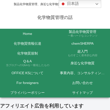
日本語
製品化学物質管理、身近な化学物質などの話題を取り上げます
化学物質管理の話
製品化学物質管理
Home
一番ハードなコンテンツ
化学物質情報伝達
chemSHERPA
超入門
化学物質規制
ものすごく基本的な内容
Q＆A
身近な化学物質
当ブログへのQ&Aを一般化したもの
OFFICE KSについて
事業内容、コンサルティング料金など
For foreigners
お問い合わせ
プライバシーポリシー
サイトマップ
アフィリエイト広告を利用しています