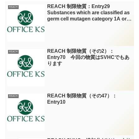
REACH 制限物質：Entry29
REACH
Substances which are classified as
germ cell mutagen category 1A or
1B in Part 3 of Annex VI to
Regulation (EC) No 1272/2008 and
are listed in Appendix 3 or
Appendix 4, respectively.：（その
65）
REACH 制限物質（その2）：
REACH
Entry70 今回の物質はSVHCでもあ
ります
REACH 制限物質（その47）：
REACH
Entry10