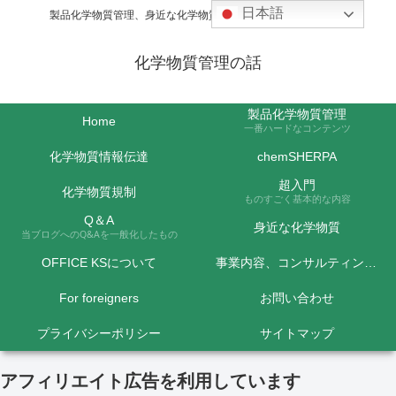
日本語
製品化学物質管理、身近な化学物質などの話題を取り上げます
化学物質管理の話
製品化学物質管理
Home
一番ハードなコンテンツ
化学物質情報伝達
chemSHERPA
超入門
化学物質規制
ものすごく基本的な内容
Q＆A
身近な化学物質
当ブログへのQ&Aを一般化したもの
OFFICE KSについて
事業内容、コンサルティング料金など
For foreigners
お問い合わせ
プライバシーポリシー
サイトマップ
アフィリエイト広告を利用しています