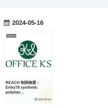
2024-05-16
REACH
REACH 制限物質：
Entry78 synthetic
polymer
microparticles：（その
2024.05.16
72）