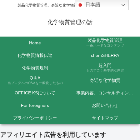
日本語
製品化学物質管理、身近な化学物質などの話題を取り上げます
化学物質管理の話
製品化学物質管理
Home
一番ハードなコンテンツ
化学物質情報伝達
chemSHERPA
超入門
化学物質規制
ものすごく基本的な内容
Q＆A
身近な化学物質
当ブログへのQ&Aを一般化したもの
OFFICE KSについて
事業内容、コンサルティング料金など
For foreigners
お問い合わせ
プライバシーポリシー
サイトマップ
アフィリエイト広告を利用しています