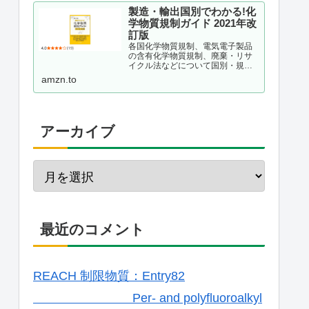
製造・輸出国別でわかる!化
学物質規制ガイド 2021年改
訂版
各国化学物質規制、電気電子製品
の含有化学物質規制、廃棄・リサ
イクル法などについて国別・規制
種別に整理し、理解しておくべき
amzn.to
ポイントを解説する。現場が抱え
ている疑問をQ&A形式で事例掲載
するほか、化学物質管理の仕組み
作りのポイントも解説。韓国版...
アーカイブ
最近のコメント
REACH 制限物質：Entry82
Per- and polyfluoroalkyl