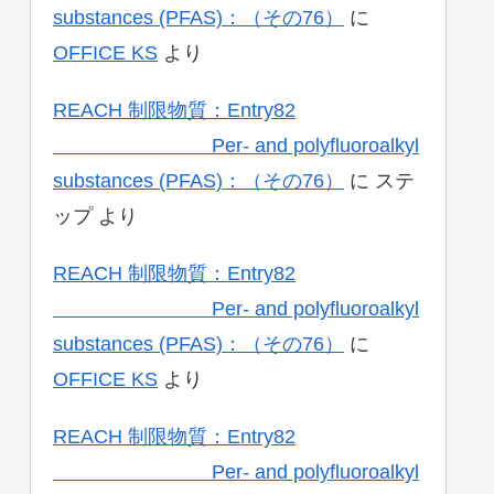
substances (PFAS)：（その76）
に
OFFICE KS
より
REACH 制限物質：Entry82
Per- and polyfluoroalkyl
substances (PFAS)：（その76）
に
ステ
ップ
より
REACH 制限物質：Entry82
Per- and polyfluoroalkyl
substances (PFAS)：（その76）
に
OFFICE KS
より
REACH 制限物質：Entry82
Per- and polyfluoroalkyl