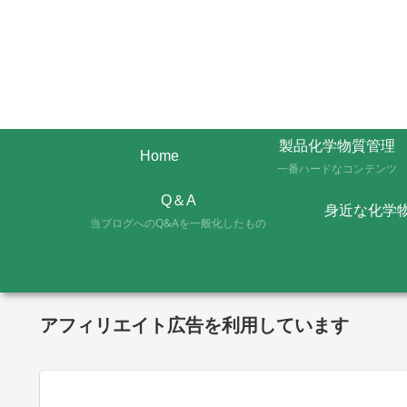
製品化学物質管理
Home
一番ハードなコンテンツ
Q＆A
身近な化学
当ブログへのQ&Aを一般化したもの
アフィリエイト広告を利用しています