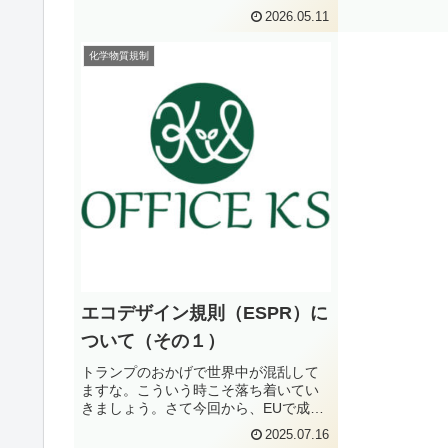
空いてしまいました。今回は、第3章の
ル・プロダクト
2026.05.11
デジタル・プロダクト・パスポートの
からです。管理
第13条からです。管理人、IT系は苦手
疑問に思った際
化学物質規制
です。疑問に思った際は、原文...
ださい。第11条 Te
エコデザイン規則（ESPR）に
ついて（その１）
トランプのおかげで世界中が混乱して
ますな。こういう時こそ落ち着いてい
きましょう。さて今回から、EUで成立
したエコデザイン規則（ESPR）につい
2025.07.16
て見ていきましょう。管理人はこの規