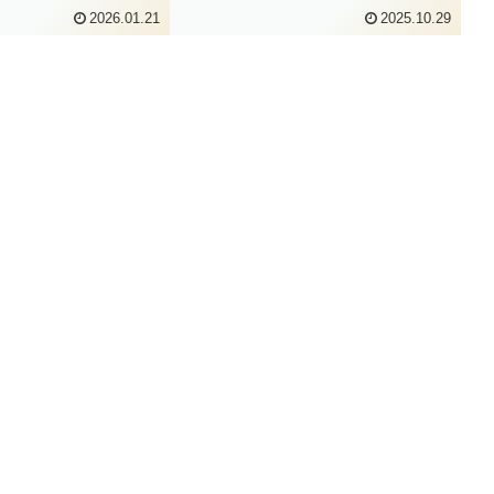
・パスポートの第11条
ル・プロダクト・パスポートからで
2026.01.21
2025.10.29
人、IT系は苦手です。
す。管理人、IT分野は苦手です。です
は、原文を参照してく
ので、間違いがあるかもしれません。
chn...
疑問に思った際は、原文を参照して...