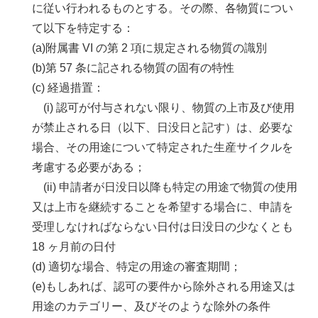
に従い行われるものとする。その際、各物質につい
て以下を特定する：
(a)附属書 VI の第 2 項に規定される物質の識別
(b)第 57 条に記される物質の固有の特性
(c) 経過措置：
(i) 認可が付与されない限り、物質の上市及び使用
が禁止される日（以下、日没日と記す）は、必要な
場合、その用途について特定された生産サイクルを
考慮する必要がある；
(ii) 申請者が日没日以降も特定の用途で物質の使用
又は上市を継続することを希望する場合に、申請を
受理しなければならない日付は日没日の少なくとも
18 ヶ月前の日付
(d) 適切な場合、特定の用途の審査期間；
(e)もしあれば、認可の要件から除外される用途又は
用途のカテゴリー、及びそのような除外の条件