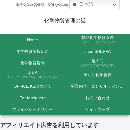
日本語
製品化学物質管理、身近な化学物質などの話題を取り上げます
化学物質管理の話
製品化学物質管理
Home
一番ハードなコンテンツ
化学物質情報伝達
chemSHERPA
超入門
化学物質規制
ものすごく基本的な内容
Q＆A
身近な化学物質
当ブログへのQ&Aを一般化したもの
OFFICE KSについて
事業内容、コンサルティング料金など
For foreigners
お問い合わせ
プライバシーポリシー
サイトマップ
アフィリエイト広告を利用しています