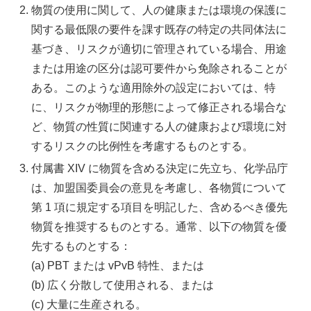
物質の使用に関して、人の健康または環境の保護に
関する最低限の要件を課す既存の特定の共同体法に
基づき、リスクが適切に管理されている場合、用途
または用途の区分は認可要件から免除されることが
ある。このような適用除外の設定においては、特
に、リスクが物理的形態によって修正される場合な
ど、物質の性質に関連する人の健康および環境に対
するリスクの比例性を考慮するものとする。
付属書 XIV に物質を含める決定に先立ち、化学品庁
は、加盟国委員会の意見を考慮し、各物質について
第 1 項に規定する項目を明記した、含めるべき優先
物質を推奨するものとする。通常、以下の物質を優
先するものとする：
(a) PBT または vPvB 特性、または
(b) 広く分散して使用される、または
(c) 大量に生産される。