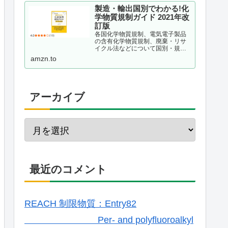
製造・輸出国別でわかる!化
学物質規制ガイド 2021年改
訂版
各国化学物質規制、電気電子製品
の含有化学物質規制、廃棄・リサ
イクル法などについて国別・規制
種別に整理し、理解しておくべき
amzn.to
ポイントを解説する。現場が抱え
ている疑問をQ&A形式で事例掲載
するほか、化学物質管理の仕組み
作りのポイントも解説。韓国版...
アーカイブ
最近のコメント
REACH 制限物質：Entry82
Per- and polyfluoroalkyl