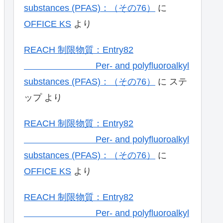
substances (PFAS)：（その76）
に
OFFICE KS
より
REACH 制限物質：Entry82
Per- and polyfluoroalkyl
substances (PFAS)：（その76）
に
ステ
ップ
より
REACH 制限物質：Entry82
Per- and polyfluoroalkyl
substances (PFAS)：（その76）
に
OFFICE KS
より
REACH 制限物質：Entry82
Per- and polyfluoroalkyl