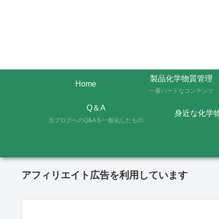
製品化学物質管理
Home
一番ハードなコンテンツ
Q＆A
身近な化学
当ブログへのQ&Aを一般化したもの
アフィリエイト広告を利用しています