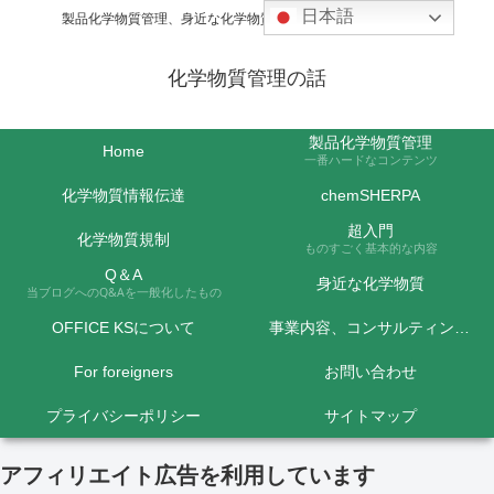
日本語
製品化学物質管理、身近な化学物質などの話題を取り上げます
化学物質管理の話
製品化学物質管理
Home
一番ハードなコンテンツ
化学物質情報伝達
chemSHERPA
超入門
化学物質規制
ものすごく基本的な内容
Q＆A
身近な化学物質
当ブログへのQ&Aを一般化したもの
OFFICE KSについて
事業内容、コンサルティング料金など
For foreigners
お問い合わせ
プライバシーポリシー
サイトマップ
アフィリエイト広告を利用しています