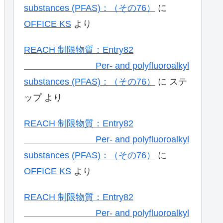
substances (PFAS)：（その76）
に
OFFICE KS
より
REACH 制限物質：Entry82
Per- and polyfluoroalkyl
substances (PFAS)：（その76）
に
ステ
ップ
より
REACH 制限物質：Entry82
Per- and polyfluoroalkyl
substances (PFAS)：（その76）
に
OFFICE KS
より
REACH 制限物質：Entry82
Per- and polyfluoroalkyl