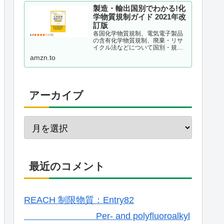
製造・輸出国別でわかる!化
学物質規制ガイド 2021年改
訂版
各国化学物質規制、電気電子製品
の含有化学物質規制、廃棄・リサ
イクル法などについて国別・規制
種別に整理し、理解しておくべき
amzn.to
ポイントを解説する。現場が抱え
ている疑問をQ&A形式で事例掲載
するほか、化学物質管理の仕組み
作りのポイントも解説。韓国版...
アーカイブ
最近のコメント
REACH 制限物質：Entry82
Per- and polyfluoroalkyl