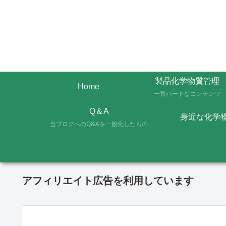
製品化学物質管理
Home
一番ハードなコンテンツ
Q＆A
身近な化学
当ブログへのQ&Aを一般化したもの
アフィリエイト広告を利用しています