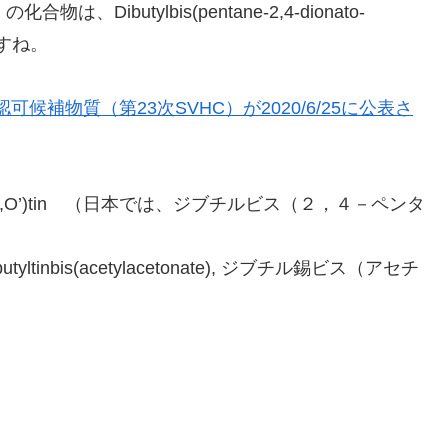
Dibutylbis(pentane-2,4-dionato-
ですね。
認可候補物質（第23次SVHC）が2020/6/25に公表さ
ionato-O,O’)tin （日本では、ジブチルビス（２，４－ペンタ
i-n-butyltinbis(acetylacetonate), ジブチル錫ビス（アセチ