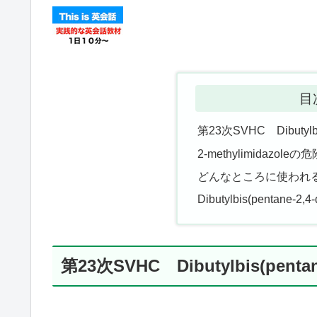
目
第23次SVHC Dibutylbis(
2-methylimidazol
どんなところに使われ
Dibutylbis(pentane-2
第23次SVHC Dibutylbis(pentane-