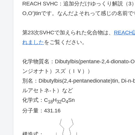
REACH SVHC：追加分だけゆっくり解説（3）の化合物は、
O,O’)tinです。なんだよそれって感じの名前
第23次SVHCで加えられた化合物は、
REACH
れました
をご覧ください。
化学物質名：Dibutylbis(pentane-2,4-d
ンジオナト）スズ（ＩＶ））
別名：Dibutylbis(2,4-pentanedionate)tin, D
ルアセトネ-ト）など
化学式：C
H
O
Sn
18
32
4
分子量：431.16
構造式：