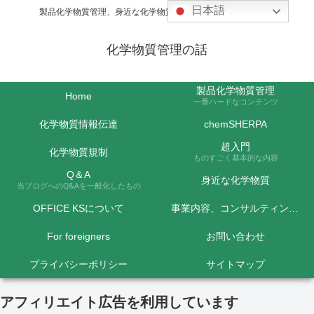
日本語
製品化学物質管理、身近な化学物質などの話題を取り上げます
化学物質管理の話
製品化学物質管理
Home
一番ハードなコンテンツ
化学物質情報伝達
chemSHERPA
超入門
化学物質規制
ものすごく基本的な内容
Q＆A
身近な化学物質
当ブログへのQ&Aを一般化したもの
OFFICE KSについて
事業内容、コンサルティング料金など
For foreigners
お問い合わせ
プライバシーポリシー
サイトマップ
アフィリエイト広告を利用しています