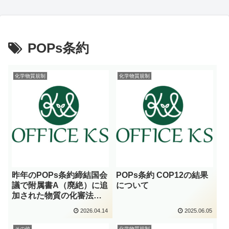
POPs条約
化学物質規制
化学物質規制
昨年のPOPs条約締結国会
POPs条約 COP12の結果
議で附属書A（廃絶）に追
について
加された物質の化審法政
令の改正について
2026.04.14
2025.06.05
その他
化学物質規制