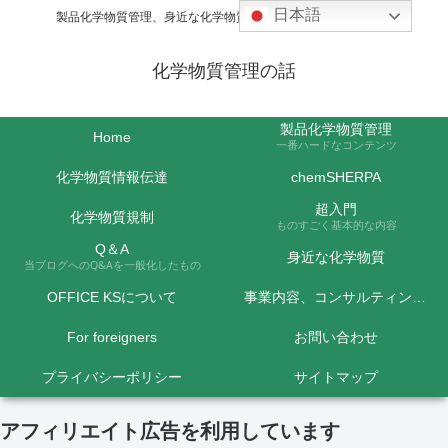
日本語
製品化学物質管理、身近な化学物質などの話題を取り上げます
化学物質管理の話
製品化学物質管理
Home
一番ハードなコンテンツ
化学物質情報伝達
chemSHERPA
超入門
化学物質規制
ものすごく基本的な内容
Q＆A
身近な化学物質
当ブログへのQ&Aを一般化したもの
OFFICE KSについて
事業内容、コンサルティング料金など
For foreigners
お問い合わせ
プライバシーポリシー
サイトマップ
アフィリエイト広告を利用しています