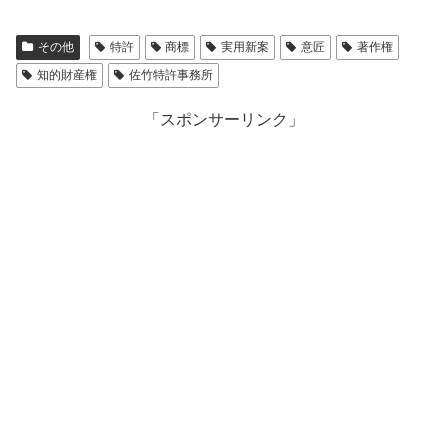
その他
特許
商標
実用新案
意匠
著作権
知的財産権
佐竹特許事務所
「スポンサーリンク」