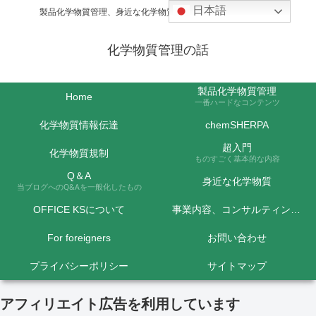
日本語
製品化学物質管理、身近な化学物質などの話題を取り上げます
化学物質管理の話
製品化学物質管理
Home
一番ハードなコンテンツ
化学物質情報伝達
chemSHERPA
超入門
化学物質規制
ものすごく基本的な内容
Q＆A
身近な化学物質
当ブログへのQ&Aを一般化したもの
OFFICE KSについて
事業内容、コンサルティング料金など
For foreigners
お問い合わせ
プライバシーポリシー
サイトマップ
アフィリエイト広告を利用しています