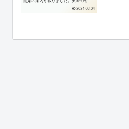
開始の案内が載りました。実際のセミ
ナー案内のページは、こちらになりま
2024.03.04
す。ちょっとだけ中身を見てみましょ
う。chemSHERPA基礎講座の概要案
内...