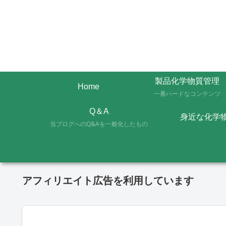
製品化学物質管理
Home
一番ハードなコンテンツ
Q＆A
身近な化学
当ブログへのQ&Aを一般化したもの
アフィリエイト広告を利用しています