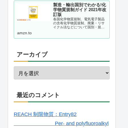
製造・輸出国別でわかる!化
学物質規制ガイド 2021年改
訂版
各国化学物質規制、電気電子製品
の含有化学物質規制、廃棄・リサ
イクル法などについて国別・規制
種別に整理し、理解しておくべき
amzn.to
ポイントを解説する。現場が抱え
ている疑問をQ&A形式で事例掲載
するほか、化学物質管理の仕組み
作りのポイントも解説。韓国版...
アーカイブ
最近のコメント
REACH 制限物質：Entry82
Per- and polyfluoroalkyl