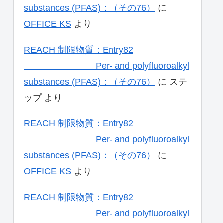
substances (PFAS)：（その76）
に
OFFICE KS
より
REACH 制限物質：Entry82
Per- and polyfluoroalkyl
substances (PFAS)：（その76）
に
ステ
ップ
より
REACH 制限物質：Entry82
Per- and polyfluoroalkyl
substances (PFAS)：（その76）
に
OFFICE KS
より
REACH 制限物質：Entry82
Per- and polyfluoroalkyl