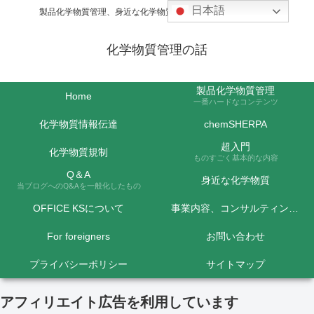
日本語
製品化学物質管理、身近な化学物質などの話題を取り上げます
化学物質管理の話
製品化学物質管理
Home
一番ハードなコンテンツ
化学物質情報伝達
chemSHERPA
超入門
化学物質規制
ものすごく基本的な内容
Q＆A
身近な化学物質
当ブログへのQ&Aを一般化したもの
OFFICE KSについて
事業内容、コンサルティング料金など
For foreigners
お問い合わせ
プライバシーポリシー
サイトマップ
アフィリエイト広告を利用しています