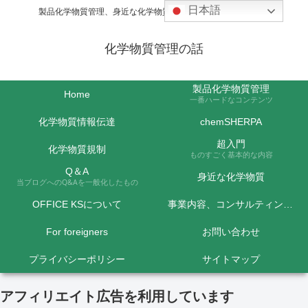
日本語
製品化学物質管理、身近な化学物質などの話題を取り上げます
化学物質管理の話
製品化学物質管理
Home
一番ハードなコンテンツ
化学物質情報伝達
chemSHERPA
超入門
化学物質規制
ものすごく基本的な内容
Q＆A
身近な化学物質
当ブログへのQ&Aを一般化したもの
OFFICE KSについて
事業内容、コンサルティング料金など
For foreigners
お問い合わせ
プライバシーポリシー
サイトマップ
アフィリエイト広告を利用しています